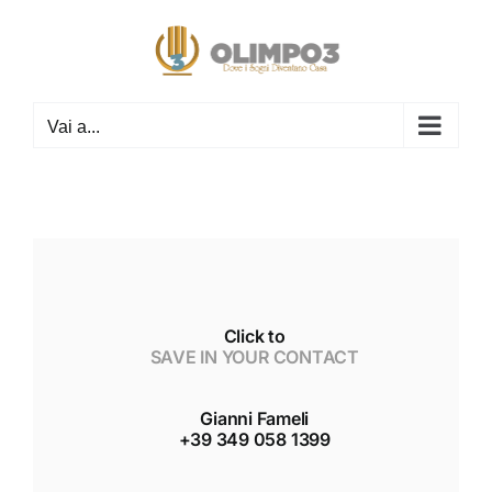
Salta
al
contenuto
Vai a...
Click to
SAVE IN YOUR CONTACT
Gianni Fameli
+39 349 058 1399